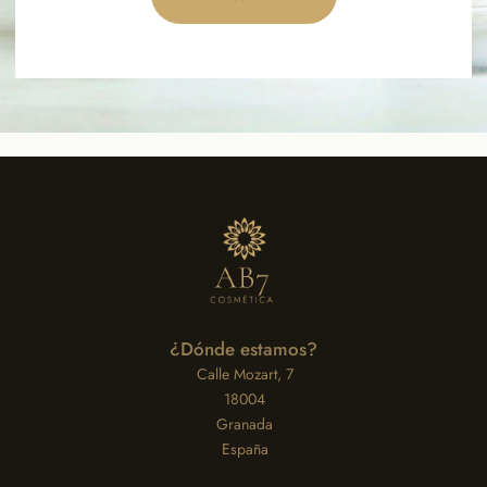
¿Dónde estamos?
Calle Mozart, 7
18004
Granada
España