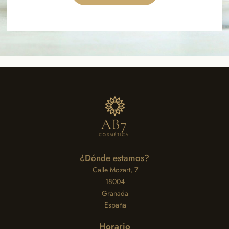
¿Dónde estamos?
Calle Mozart, 7
18004
Granada
España
Horario