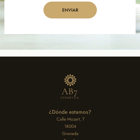
ENVIAR
¿Dónde estamos?
Calle Mozart, 7
18004
Granada