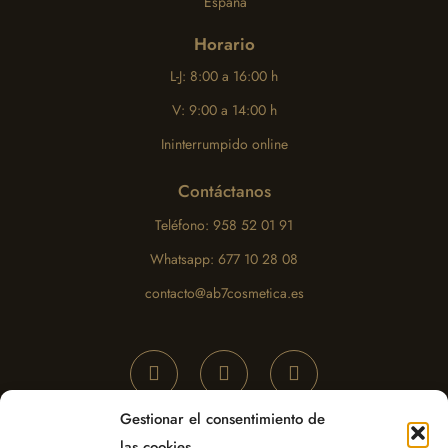
España
Horario
L-J: 8:00 a 16:00 h
V: 9:00 a 14:00 h
Ininterrumpido online
Contáctanos
Teléfono: 958 52 01 91
Whatsapp: 677 10 28 08
contacto@ab7cosmetica.es
Gestionar el consentimiento de
las cookies