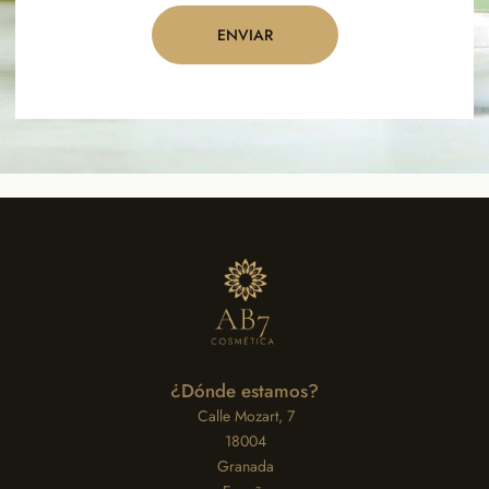
ENVIAR
¿Dónde estamos?
Calle Mozart, 7
18004
Granada