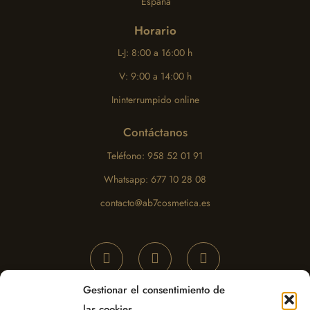
España
Horario
L-J: 8:00 a 16:00 h
V: 9:00 a 14:00 h
Ininterrumpido online
Contáctanos
Teléfono: 958 52 01 91
Whatsapp: 677 10 28 08
contacto@ab7cosmetica.es
Gestionar el consentimiento de
las cookies