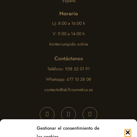
España
Horario
L-J: 8:00 a 16:00 h
V: 9:00 a 14:00 h
Ininterrumpido online
Contáctanos
Teléfono: 958 52 01 91
Whatsapp: 677 10 28 08
contacto@ab7cosmetica.es
Gestionar el consentimiento de
las cookies