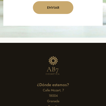
ENVIAR
¿Dónde estamos?
Calle Mozart, 7
18004
Granada