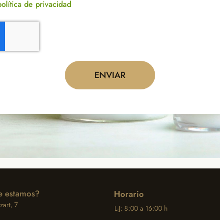
política de privacidad
ENVIAR
 estamos?
Horario
art, 7
L-J: 8:00 a 16:00 h