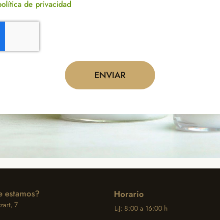
política de privacidad
ENVIAR
 estamos?
Horario
art, 7
L-J: 8:00 a 16:00 h