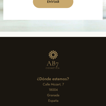
ENVIAR
¿Dónde estamos?
Calle Mozart, 7
18004
Granada
España