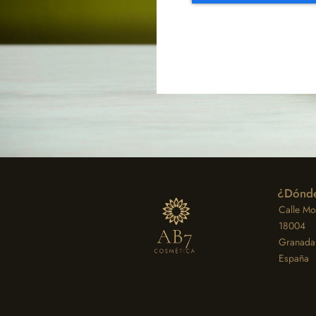
¿Dónde
Calle Moz
18004
Granada
España