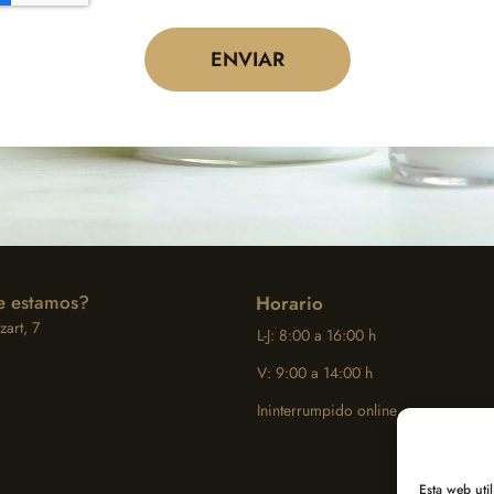
ENVIAR
 estamos?
Horario
art, 7
L-J: 8:00 a 16:00 h
V: 9:00 a 14:00 h
Ininterrumpido online
Esta web uti