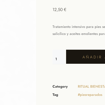
12,50
€
Tratamiento intensivo para pies s
salicílico y aceites emolientes p
AÑADIR 
Category
RITUAL BIENES
Tag
#piesreparados