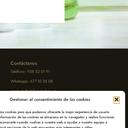
Contáctanos
Teléfono: 958 52 01 91
Whatsapp: 677 10 28 08
contacto@ab7cosmetica.es
Gestionar el consentimiento de las cookies
liza cookies para que podamos ofrecerte la mejor experiencia de usuario
información de las cookies se almacena en tu navegador y realiza funciones
Métodos de pago disponibles
econocerte cuando vuelves a nuestra web o ayudar a nuestro equipo a
ué secciones de la web encuentras más interesantes y útiles.