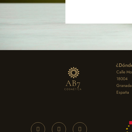
¿Dónde
Calle Moz
18004
Granada
España