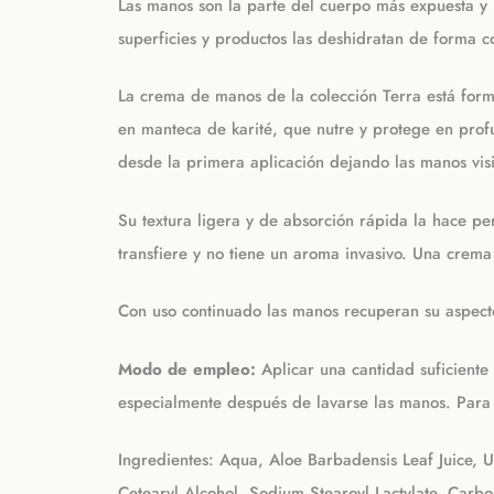
Las manos son la parte del cuerpo más expuesta y la
superficies y productos las deshidratan de forma c
La crema de manos de la colección Terra está formu
en manteca de karité, que nutre y protege en profu
desde la primera aplicación dejando las manos vis
Su textura ligera y de absorción rápida la hace per
transfiere y no tiene un aroma invasivo. Una cre
Con uso continuado las manos recuperan su aspecto c
Modo de empleo:
Aplicar una cantidad suficiente
especialmente después de lavarse las manos. Para 
Ingredientes: Aqua, Aloe Barbadensis Leaf Juice, U
Cetearyl Alcohol, Sodium Stearoyl Lactylate, Carbo