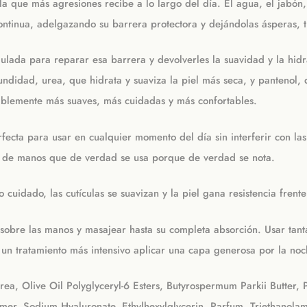
 que más agresiones recibe a lo largo del día. El agua, el jabón, el
ontinua, adelgazando su barrera protectora y dejándolas ásperas, t
lada para reparar esa barrera y devolverles la suavidad y la hidra
ndidad, urea, que hidrata y suaviza la piel más seca, y pantenol, 
iblemente más suaves, más cuidadas y más confortables.
fecta para usar en cualquier momento del día sin interferir con las
ma de manos que de verdad se usa porque de verdad se nota.
uidado, las cutículas se suavizan y la piel gana resistencia frente
 sobre las manos y masajear hasta su completa absorción. Usar tant
un tratamiento más intensivo aplicar una capa generosa por la noc
rea, Olive Oil Polyglyceryl-6 Esters, Butyrospermum Parkii Butter, 
mer, Sodium Hyaluronate, Ethylhexylglycerin, Parfum, Triethanolami