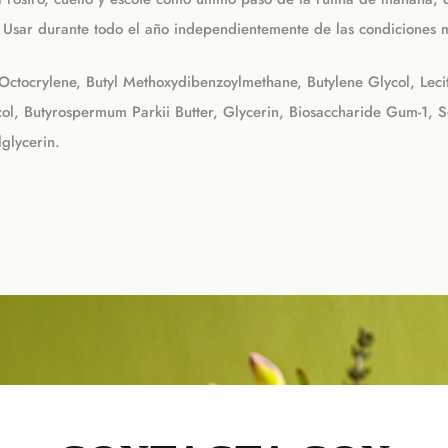
 Usar durante todo el año independientemente de las condiciones 
ctocrylene, Butyl Methoxydibenzoylmethane, Butylene Glycol, Lecit
ycol, Butyrospermum Parkii Butter, Glycerin, Biosaccharide Gum-1, 
lglycerin.