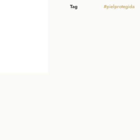
Tag
#pielprotegida