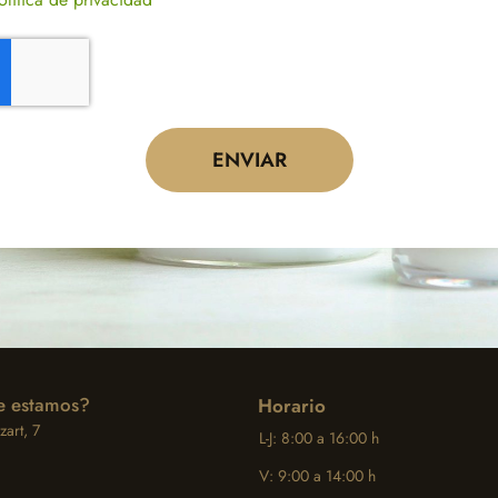
ENVIAR
 estamos?
Horario
art, 7
L-J: 8:00 a 16:00 h
V: 9:00 a 14:00 h