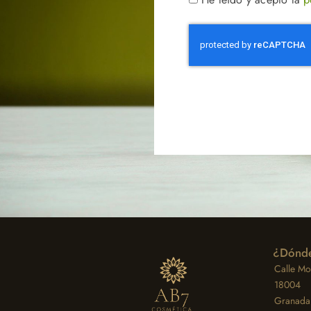
¿Dónde
Calle Moz
18004
Granada