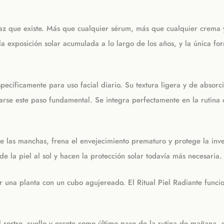
icaz que existe. Más que cualquier sérum, más que cualquier crema 
la exposición solar acumulada a lo largo de los años, y la única fo
ecíficamente para uso facial diario. Su textura ligera y de absorci
ltarse este paso fundamental. Se integra perfectamente en la rutin
e las manchas, frena el envejecimiento prematuro y protege la inv
de la piel al sol y hacen la protección solar todavía más necesaria.
ar una planta con un cubo agujereado. El Ritual Piel Radiante funci
rostro, cuello y escote como último paso de la rutina de mañana,