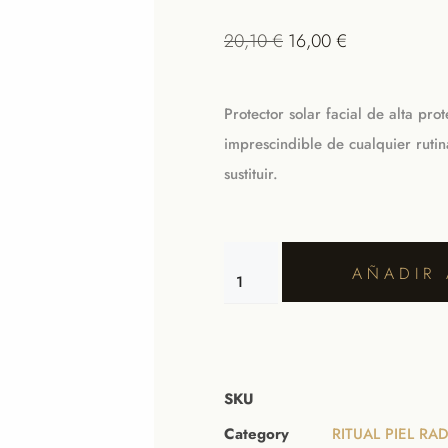
20,10
€
16,00
€
Protector solar facial de alta pr
imprescindible de cualquier rut
sustituir.
AÑADIR 
SKU
Category
RITUAL PIEL RA