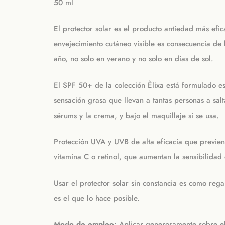
50 ml
El protector solar es el producto antiedad más ef
envejecimiento cutáneo visible es consecuencia de 
año, no solo en verano y no solo en días de sol.
El SPF 50+ de la colección Èlixa está formulado esp
sensación grasa que llevan a tantas personas a sa
sérums y la crema, y bajo el maquillaje si se usa.
Protección UVA y UVB de alta eficacia que previen
vitamina C o retinol, que aumentan la sensibilidad 
Usar el protector solar sin constancia es como reg
es el que lo hace posible.
Modo de empleo:
Aplicar generosamente sobre el 