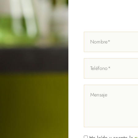
He leído y acepto la
p