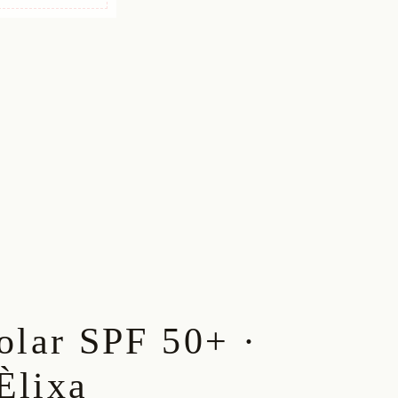
solar SPF 50+ ·
Èlixa