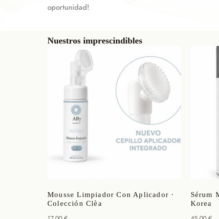
oportunidad!
Nuestros imprescindibles
Mousse Limpiador Con Aplicador ·
Sérum M
Colección Clèa
Korea
17,00
€
45,00
€