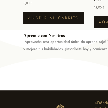
5,00
€
12,00
€
AÑADIR AL CARRITO
AÑA
Aprende con Nosotros
¡Aprovecha esta oportunidad única de aprendizaje! T
y mejora tus habilidades. ¡Inscríbete hoy y comienza
¿Dónde