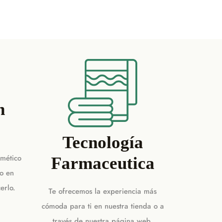
n
Tecnología
smético
Farmaceutica
o en
erlo.
Te ofrecemos la experiencia más
cómoda para ti en nuestra tienda o a
través de nuestra página web.