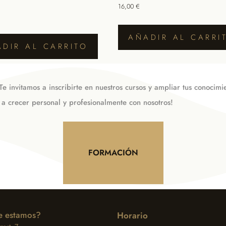
16,00
€
AÑADIR AL CARRI
DIR AL CARRITO
e invitamos a inscribirte en nuestros cursos y ampliar tus conoci
 a crecer personal y profesionalmente con nosotros!
FORMACIÓN
 estamos?
Horario